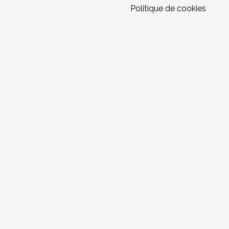
Politique de cookies
{{playListTitle}}
pause
jouer
{{ index + 1 }}
{{ track.track_title }}
{{ track.
{{getSVG(store.sr_icon_file)}}
{{button.podcast_button_name}}